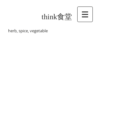
think食堂
herb, spice, vegetable