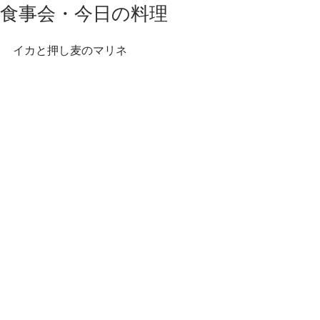
食事会・今日の料理
イカと押し麦のマリネ 
新鮮なイカを軽くソテーして、 
ゆでた押し麦、赤玉ねぎ、セロリ、チ
ェリートマト、 
ュと和えました。 
ライムの香りを聞かせた、爽やかな
味。
#食事会
コメント