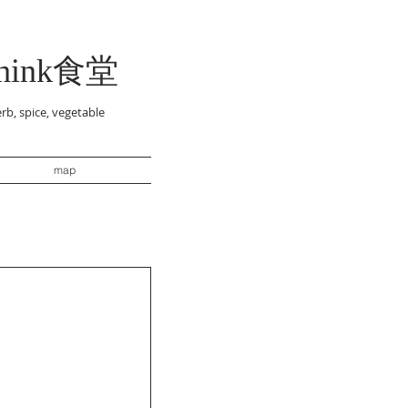
think食堂
rb, spice, vegetable
map