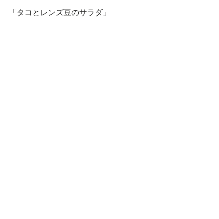
「タコとレンズ豆のサラダ」 
茹でたレンズ豆をタコ、赤玉ねぎ、セ
ロリ、黄パプリカと和えたサラダ。 