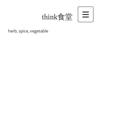
think食堂
herb, spice, vegetable