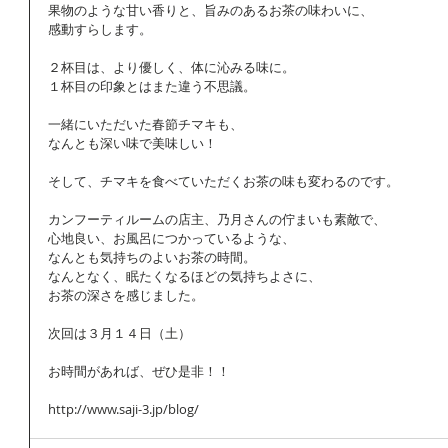
果物のような甘い香りと、旨みのあるお茶の味わいに、 
感動すらします。 
２杯目は、より優しく、体に沁みる味に。 
１杯目の印象とはまた違う不思議。 
一緒にいただいた春節チマキも、 
なんとも深い味で美味しい！ 
そして、チマキを食べていただくお茶の味も変わるのです。 
カンフーティルームの店主、乃月さんの佇まいも素敵で、 
心地良い、お風呂につかっているような、 
なんとも気持ちのよいお茶の時間。 
なんとなく、眠たくなるほどの気持ちよさに、 
お茶の深さを感じました。 
次回は３月１４日（土） 
お時間があれば、ぜひ是非！！ 
http://www.saji-3.jp/blog/