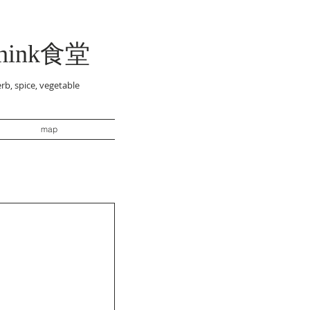
think食堂
rb, spice, vegetable
map