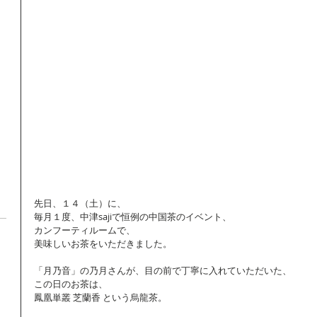
先日、１４（土）に、 
毎月１度、中津sajiで恒例の中国茶のイベント、 
カンフーティルームで、 
美味しいお茶をいただきました。 
「月乃音」の乃月さんが、目の前で丁寧に入れていただいた、 
この日のお茶は、 
鳳凰単叢 芝蘭香 という烏龍茶。 