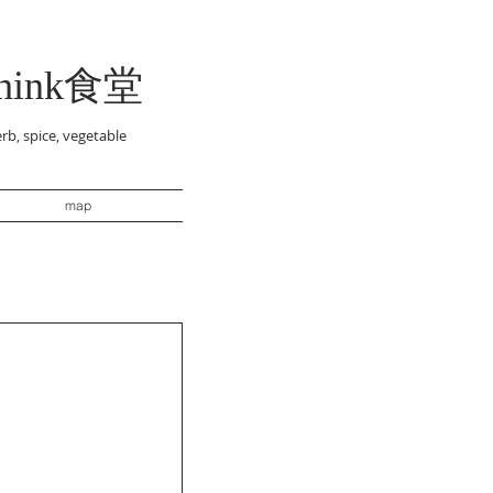
think食堂
rb, spice, vegetable
map