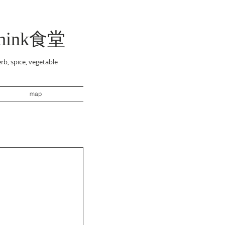
think食堂
rb, spice, vegetable
map