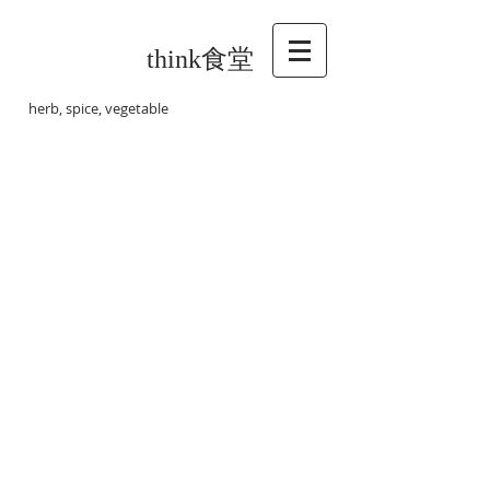
think食堂
herb, spice, vegetable