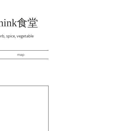
think食堂
rb, spice, vegetable
map