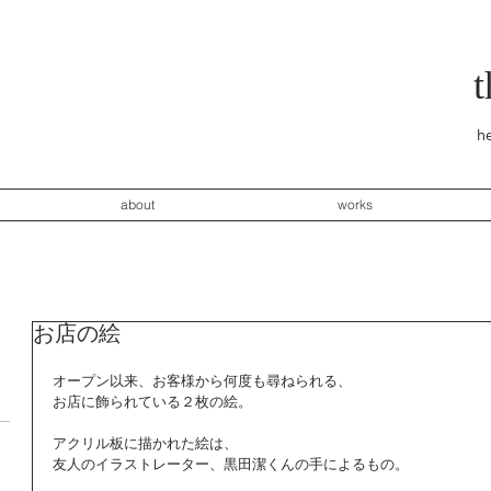
he
about
works
お店の絵
オープン以来、お客様から何度も尋ねられる、 
お店に飾られている２枚の絵。 
アクリル板に描かれた絵は、 
友人のイラストレーター、黒田潔くんの手によるもの。 