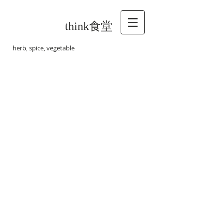
think食堂
herb, spice, vegetable