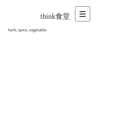
think食堂
herb, spice, vegetable