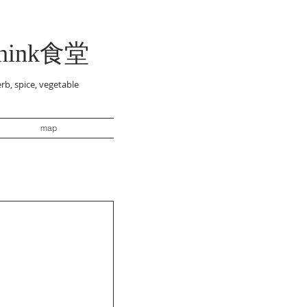
think食堂
rb, spice, vegetable
map