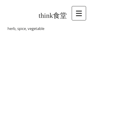
think食堂
herb, spice, vegetable