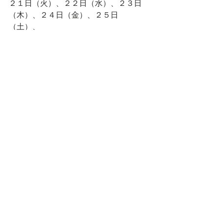
２１日（火）、２２日（水）、２３日
（木）、２４日（金）、２５日
（土）、
２９日（水）
連休をいただくため、ご迷惑をおかけ
すると思いますが、
どうぞよろしくお願いいたします。
なお、ご予約、お席の空きの確認は、
お気軽にお電話にてお問い合わせくだ
さい。
今月もよろしくお願いいたします！
think食堂