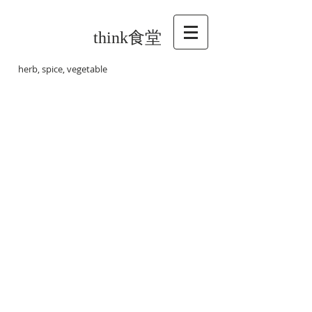
think食堂
herb, spice, vegetable