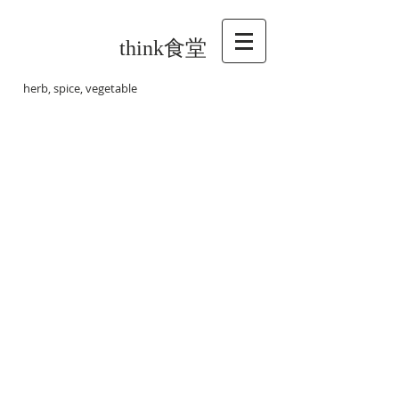
think食堂
herb, spice, vegetable