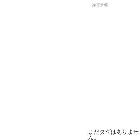
謹賀新年
まだタグはありませ
ん。