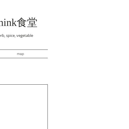
think食堂
rb, spice, vegetable
map