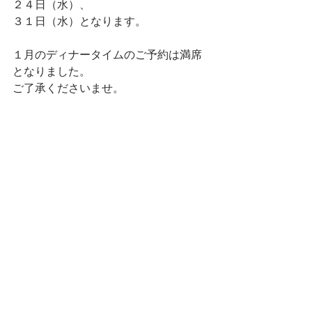
２４日（水）、
３１日（水）となります。
１月のディナータイムのご予約は満席
となりました。
ご了承くださいませ。
空席の状況、ランチタイムのご予約
（開店１１：３０のご予約のみ）は、
お電話にてお問い合わせください。
インスタグラムのDM、コメントでのお
問い合わせは、
確認が出来ない場合がございます。
お手数おかけしますが、宜しくおねが
いいたします。
１月もよろしくお願いいたします。
think食堂