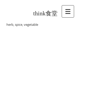
think食堂
herb, spice, vegetable