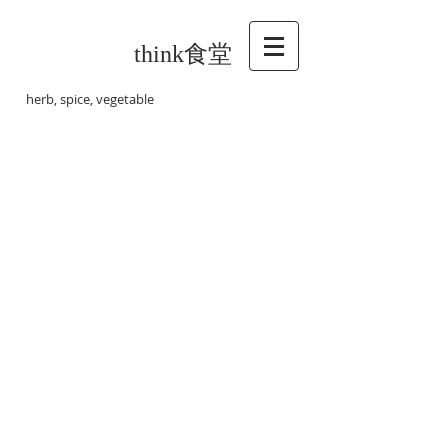
think食堂
herb, spice, vegetable