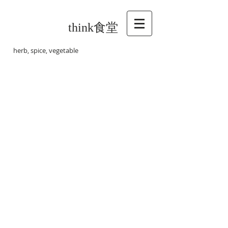
think食堂
herb, spice, vegetable